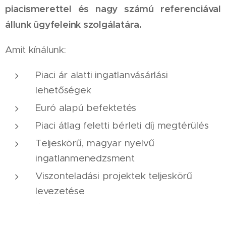
piacismerettel és nagy számú referenciával
állunk ügyfeleink szolgálatára.
Amit kínálunk:
Piaci ár alatti ingatlanvásárlási
lehetőségek
Euró alapú befektetés
Piaci átlag feletti bérleti díj megtérülés
Teljeskörű, magyar nyelvű
ingatlanmenedzsment
Viszonteladási projektek teljeskörű
levezetése
Új építésű projektek szervezése akár
befektetői tőke bevonásával